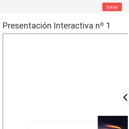
Salta al contenido principal
Entrar
Presentación Interactiva nº 1